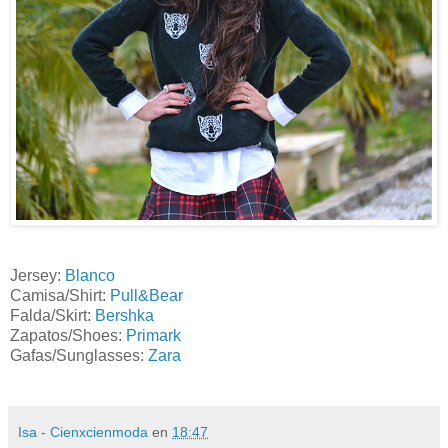
Jersey:
Blanco
Camisa/Shirt:
Pull&Bear
Falda/Skirt:
Bershka
Zapatos/Shoes:
Primark
Gafas/Sunglasses:
Zara
Isa - Cienxcienmoda
en
18:47