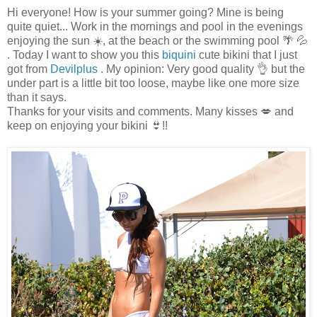
Hi everyone! How is your summer going? Mine is being
quite quiet... Work in the mornings and pool in the evenings
enjoying the sun ☀️, at the beach or the swimming pool 🌴 💦
. Today I want to show you this
biquini
cute bikini that I just
got from
Devilplus
. My opinion: Very good quality 👌 but the
under part is a little bit too loose, maybe like one more size
than it says.
Thanks for your visits and comments. Many kisses 💋 and
keep on enjoying your bikini 👙!!