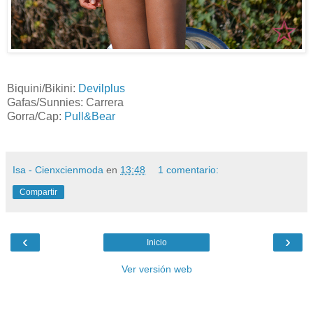
Biquini/Bikini:
Devilplus
Gafas/Sunnies: Carrera
Gorra/Cap:
Pull&Bear
Isa - Cienxcienmoda
en
13:48
1 comentario:
Compartir
‹
›
Inicio
Ver versión web