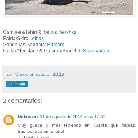
Camiseta/Tshirt & Tattoo:
Bershka
Falda/Skirt:
Lefties
Sandalias/Sandals:
Primark
Collar/Necklace & Pulsera/Bracelet:
Stradivarius
Isa - Cienxcienmoda
en
18:13
Compartir
2 comentarios:
Unknown
31 de agosto de 2014 a las 17:31
Muy guapa y más teniendo en cuenta que habías
trasnochado en la feria!
un besito guapa!