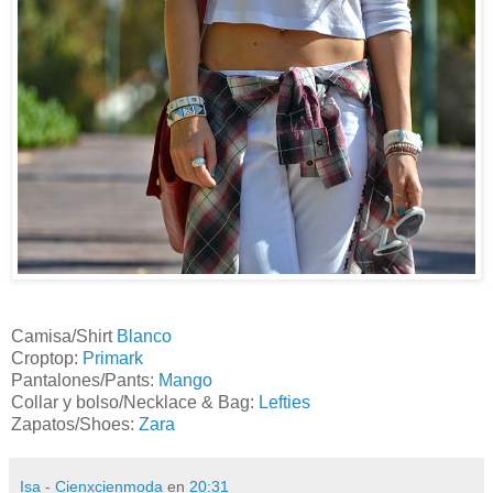
Camisa/Shirt
Blanco
Croptop:
Primark
Pantalones/Pants:
Mango
Collar y bolso/Necklace & Bag:
Lefties
Zapatos/Shoes:
Zara
Isa - Cienxcienmoda
en
20:31