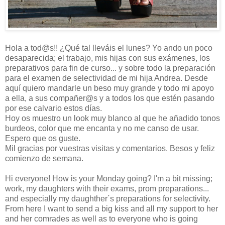
Hola a tod@s!! ¿Qué tal lleváis el lunes? Yo ando un poco
desaparecida; el trabajo, mis hijas con sus exámenes, los
preparativos para fin de curso... y sobre todo la preparación
para el examen de selectividad de mi hija Andrea. Desde
aquí quiero mandarle un beso muy grande y todo mi apoyo
a ella, a sus compañer@s y a todos los que estén pasando
por ese calvario estos días.
Hoy os muestro un look muy blanco al que he añadido tonos
burdeos, color que me encanta y no me canso de usar.
Espero que os guste.
Mil gracias por vuestras visitas y comentarios. Besos y feliz
comienzo de semana.
Hi everyone! How is your Monday going? I'm a bit missing;
work, my daughters with their exams, prom preparations...
and especially my daughther´s preparations for selectivity.
From here I want to send a big kiss and all my support to her
and her comrades as well as to everyone who is going