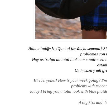
Hola a tod@s!! ¿Que tal lleváis la semana? Si
problemas con m
Hoy os traigo un total look con cuadros en t
estam
Un besazo y mil gra
Hi everyone!! How is your week going? I'm 
problems with my com
Today I bring you a total look with blue plaids
A big kiss and t