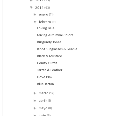
(55)
2013
▼
(93)
2014
►
(11)
enero
▼
(9)
febrero
Loving Blue
Mixing Autumnal Colors
Burgundy Tones
Ribot Sunglasses & Beanie
Black & Mustard
Comfy Outfit
Tartan & Leather
I love Pink
Blue Tartan
►
(12)
marzo
►
(11)
abril
►
(8)
mayo
►
(5)
junio