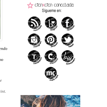
iendo
mo
me
int.