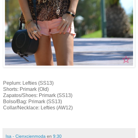
Peplum:
Lefties (SS13)
Shorts:
Primark (Old)
Zapatos/Shoes:
Primark (SS13
)
Bolso/Bag:
Primark (SS13)
Collar/Necklace:
Lefties (AW12)
Isa - Cienxcienmoda
en
9:30